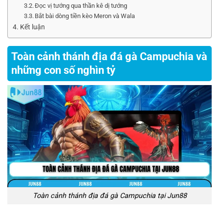
Đọc vị tướng qua thần kê dị tướng
Bắt bài dòng tiền kèo Meron và Wala
Kết luận
Toàn cảnh thánh địa đá gà Campuchia và
những con số nghìn tỷ
Toàn cảnh thánh địa đá gà Campuchia tại Jun88