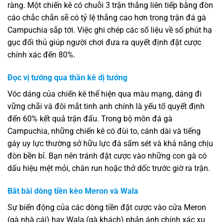
ràng. Một chiến kê có chuỗi 3 trận thắng liên tiếp bằng đòn
cáo chắc chắn sẽ có tỷ lệ thắng cao hơn trong trận đá gà
Campuchia sắp tới. Việc ghi chép các số liệu về số phút hạ
gục đối thủ giúp người chơi đưa ra quyết định đặt cược
chính xác đến 80%.
Đọc vị tướng qua thần kê dị tướng
Vóc dáng của chiến kê thể hiện qua màu mạng, dáng đi
vững chãi và đôi mắt tinh anh chính là yếu tố quyết định
đến 60% kết quả trận đấu. Trong bộ môn đá gà
Campuchia, những chiến kê có đùi to, cánh dài và tiếng
gáy uy lực thường sở hữu lực đá sấm sét và khả năng chịu
đòn bền bỉ. Bạn nên tránh đặt cược vào những con gà có
dấu hiệu mệt mỏi, chân run hoặc thở dốc trước giờ ra trận.
Bắt bài dòng tiền kèo Meron và Wala
Sự biến động của các dòng tiền đặt cược vào cửa Meron
(gà nhà cái) hay Wala (gà khách) phản ánh chính xác xu