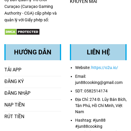
KHUYẾN MÃI
Curaçao (Curaçao Gaming
Authority - CGA) cấp phép và
quản lý với Giấy phép số:
HƯỚNG DẪN
LIÊN HỆ
Website:
https://o2u.io/
TẢI APP
Email:
ĐĂNG KÝ
jun88cooking@gmail.com
SDT: 0582514174
ĐĂNG NHẬP
Địa Chỉ: 274 Đ. Lũy Bán Bích,
NẠP TIỀN
Tân Phú, Hồ Chí Minh, Việt
Nam
RÚT TIỀN
Hashtag: #jun88
#jun88cooking