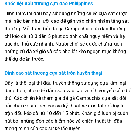
Khốc liệt đấu trường cựa dao Philippines
Hình thức thi đấu này sử dụng những chiếc cựa sắt được
mài sắc bén như lưỡi dao để gắn vào chân nhằm tăng sát
thương. Mỗi trận đấu đá gà Campuchia cựa dao thường
chỉ kéo dài từ 3 đến 5 phút do tính chất nguy hiểm và hạ
gục đối thủ cực nhanh. Người chơi sẽ được chứng kiến
những cú đá xé gió và các pha lật kèo ngoạn mục không
thể dự đoán trước.
Đỉnh cao sát thương cựa sắt tròn huyền thoại
Đây là thể loại thi đấu truyền thống sử dụng cựa kim loại
dạng tròn, nhọn để đâm sâu vào các vị trí hiểm yếu của đối
thủ. Các chiến kê tham gia đá gà Campuchia cựa sắt đòi
hỏi phải có sức bền cao và kỹ thuật né đòn tốt để duy trì
trận đấu kéo dài từ 10 đến 15 phút. Khán giả luôn bị cuốn
hút bởi những đòn cáo hiểm hóc và chiến thuật thi đấu
thông minh của các sư kê lão luyện.