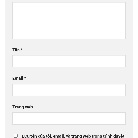
Tên
*
Email
*
Trang web
Lưu tên của tôi, email, và trang web trong trình duyệt