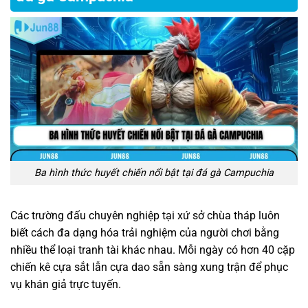
Ba hình thức huyết chiến nổi bật tại đá gà Campuchia
Các trường đấu chuyên nghiệp tại xứ sở chùa tháp luôn
biết cách đa dạng hóa trải nghiệm của người chơi bằng
nhiều thể loại tranh tài khác nhau. Mỗi ngày có hơn 40 cặp
chiến kê cựa sắt lẫn cựa dao sẵn sàng xung trận để phục
vụ khán giả trực tuyến.