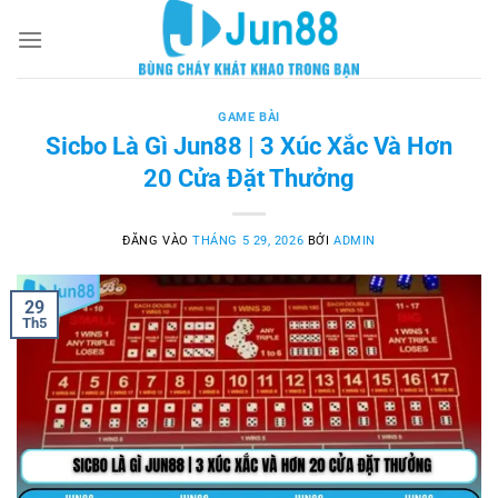
Bỏ
qua
nội
dung
GAME BÀI
Sicbo Là Gì Jun88 | 3 Xúc Xắc Và Hơn
20 Cửa Đặt Thưởng
ĐĂNG VÀO
THÁNG 5 29, 2026
BỞI
ADMIN
29
Th5