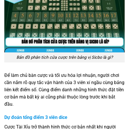
Bản đồ phân tích cửa cược trên bảng vị Sicbo là gì?
Để làm chủ bàn cược và tối ưu hóa lợi nhuận, người chơi
cần nắm rõ quy tắc vận hành của 3 viên xí ngầu cùng bảng
liên kết điểm số. Cùng điểm danh những hình thức đặt tiền
cơ bản mà bất kỳ ai cũng phải thuộc lòng trước khi bắt
đầu.
Dự đoán tổng điểm 3 viên dice
Cược Tài Xỉu trở thành hình thức cơ bản nhất khi người