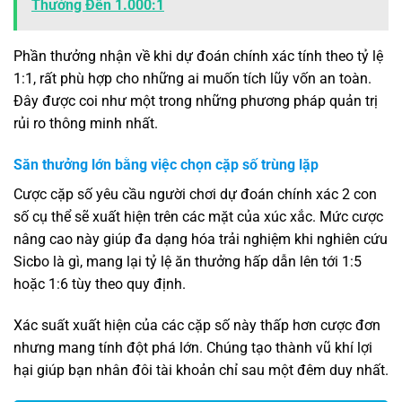
Thưởng Đến 1.000:1
Phần thưởng nhận về khi dự đoán chính xác tính theo tỷ lệ
1:1, rất phù hợp cho những ai muốn tích lũy vốn an toàn.
Đây được coi như một trong những phương pháp quản trị
rủi ro thông minh nhất.
Săn thưởng lớn bằng việc chọn cặp số trùng lặp
Cược cặp số yêu cầu người chơi dự đoán chính xác 2 con
số cụ thể sẽ xuất hiện trên các mặt của xúc xắc. Mức cược
nâng cao này giúp đa dạng hóa trải nghiệm khi nghiên cứu
Sicbo là gì, mang lại tỷ lệ ăn thưởng hấp dẫn lên tới 1:5
hoặc 1:6 tùy theo quy định.
Xác suất xuất hiện của các cặp số này thấp hơn cược đơn
nhưng mang tính đột phá lớn. Chúng tạo thành vũ khí lợi
hại giúp bạn nhân đôi tài khoản chỉ sau một đêm duy nhất.