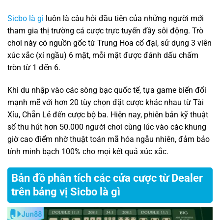
Sicbo là gì
luôn là câu hỏi đầu tiên của những người mới
tham gia thị trường cá cược trực tuyến đầy sôi động. Trò
chơi này có nguồn gốc từ Trung Hoa cổ đại, sử dụng 3 viên
xúc xắc (xí ngầu) 6 mặt, mỗi mặt được đánh dấu chấm
tròn từ 1 đến 6.
Khi du nhập vào các sòng bạc quốc tế, tựa game biến đổi
mạnh mẽ với hơn 20 tùy chọn đặt cược khác nhau từ Tài
Xỉu, Chẵn Lẻ đến cược bộ ba. Hiện nay, phiên bản kỹ thuật
số thu hút hơn 50.000 người chơi cùng lúc vào các khung
giờ cao điểm nhờ thuật toán mã hóa ngẫu nhiên, đảm bảo
tính minh bạch 100% cho mọi kết quả xúc xắc.
Bản đồ phân tích các cửa cược từ Dealer
trên bảng vị Sicbo là gì